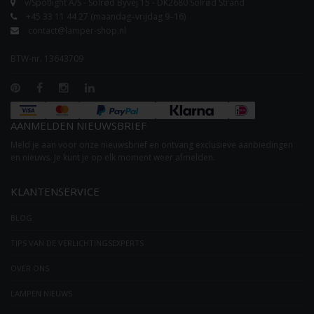
v/Spotlight A/S - Solrød Byvej 15 - DK2680 Solrød Strand
+45 33 11 44 27 (maandag–vrijdag 9–16)
contact@lamper-shop.nl
BTW-nr. 13643709
AANMELDEN NIEUWSBRIEF
Meld je aan voor onze nieuwsbrief en ontvang exclusieve aanbiedingen
en nieuws. Je kunt je op elk moment weer afmelden.
KLANTENSERVICE
BLOG
TIPS VAN DE VERLICHTINGSEXPERTS
OVER ONS
LAMPEN NIEUWS