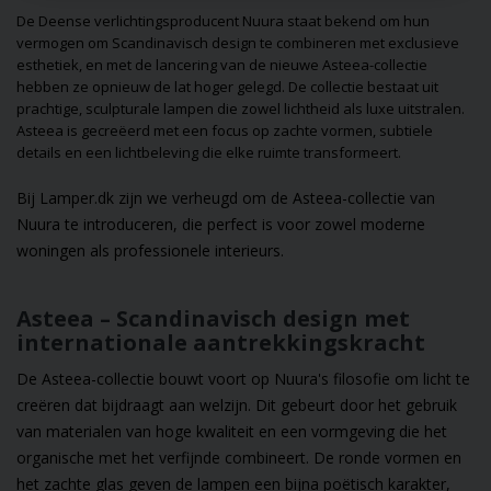
unieke stijlen en
De Deense verlichtingsproducent
Nuura
staat bekend om hun
ideeën die laten z
vermogen om Scandinavisch design te combineren met exclusieve
hoe verlichting zo
esthetiek, en met de lancering van de nieuwe Asteea-collectie
functioneel als
hebben ze opnieuw de lat hoger gelegd. De collectie bestaat uit
decoratief kan zijn
prachtige, sculpturale lampen die zowel lichtheid als luxe uitstralen.
Misschien vind je 
Asteea is gecreëerd met een focus op zachte vormen, subtiele
je volgende
details en een lichtbeleving die elke ruimte transformeert.
interieuridee!
Bij Lamper.dk zijn we verheugd om de Asteea-collectie van
Nuura te introduceren, die perfect is voor zowel moderne
woningen als professionele interieurs.
Asteea – Scandinavisch design met
internationale aantrekkingskracht
De Asteea-collectie bouwt voort op Nuura's filosofie om licht te
creëren dat bijdraagt aan welzijn. Dit gebeurt door het gebruik
van materialen van hoge kwaliteit en een vormgeving die het
organische met het verfijnde combineert. De ronde vormen en
het zachte glas geven de lampen een bijna poëtisch karakter,