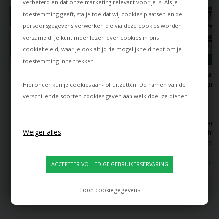
verbeterd en dat onze marketing relevant voor je is. Als je
toestemming geeft, sta je toe dat wij cookies plaatsen en de
persoonsgegevens verwerken die via deze cookies worden
verzameld. Je kunt meer lezen over cookies in ons
cookiebeleid
, waar je ook altijd de mogelijkheid hebt om je
toestemming in te trekken.
Chromen lampen
Gebruik FUSE
Hoe onze klan
voor sfeer en stijl
Portable in je
hun interieur
Hieronder kun je cookies aan- of uitzetten. De namen van de
interieur
inrichten
verschillende soorten cookies geven aan welk doel ze dienen.
Chromen lampen
Annika van
Ontdek een
combineren modern
@nordlandsliv
inspirerende
design met praktische
combineert een
verzameling van 
functionaliteit. Bekijk
eenvoudig en strak
creatieve inrichtin
onze tips voor het
design met een
van onze klanten 
gebruik van chromen
kleurrijk interieur - en
lampen van Lamp
Lees meer
Lees meer
Lees meer
lampen in je interieur
hier is Fuse Portable
shop.nl. Zie hoe 
en laat je inspireren
van Made by Hand
lampen ruimtes
door ons ruime
komen wonen.
transformeren en
Toon cookiegegevens
assortiment.
sfeer creëren in e
MEER INSPIRATIE KRIJGEN
huizen. Laat je
inspireren door d