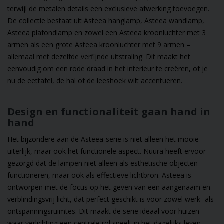
terwijl de metalen details een exclusieve afwerking toevoegen.
De collectie bestaat uit
Asteea hanglamp
,
Asteea wandlamp
,
Asteea plafondlamp
en zowel een
Asteea kroonluchter met 3
armen
als een
grote Asteea kroonluchter met 9 armen
–
allemaal met dezelfde verfijnde uitstraling. Dit maakt het
eenvoudig om een rode draad in het interieur te creëren, of je
nu de eettafel, de hal of de leeshoek wilt accentueren.
Design en functionaliteit gaan hand in
hand
Het bijzondere aan de Asteea-serie is niet alleen het mooie
uiterlijk, maar ook het functionele aspect. Nuura heeft ervoor
gezorgd dat de lampen niet alleen als esthetische objecten
functioneren, maar ook als effectieve lichtbron. Asteea is
ontworpen met de focus op het geven van een aangenaam en
verblindingsvrij licht, dat perfect geschikt is voor zowel werk- als
ontspanningsruimtes. Dit maakt de serie ideaal voor huizen
waar verlichting een centrale rol speelt in het dagelijks leven.