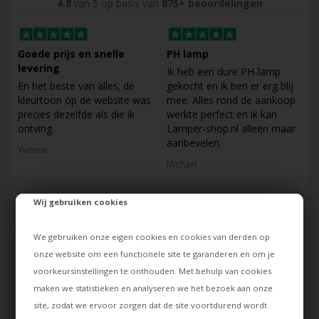
4.8
van 5 op basis van
875+ beoordelingen
Goede prijs en snelle
PH lamp
levering
Ik heb een dure PH-lamp
En het beste van alles; de
gekocht en ik ben er erg blij
kleurtoon op de website was
mee. Alles rond de aankoop
precies dezelfde als die ik
werkte perfect en ik kan
ontving.
Lamper-shop.nl alleen maar
aanbevelen.
Yvonne
Michael
Wij gebruiken cookies
We gebruiken onze eigen cookies en cookies van derden op
onze website om een functionele site te garanderen en om je
voorkeursinstellingen te onthouden. Met behulp van cookies
INSPIRATIE & TIPS
maken we statistieken en analyseren we het bezoek aan onze
site, zodat we ervoor zorgen dat de site voortdurend wordt