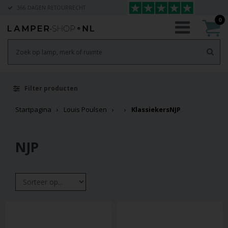
366 DAGEN RETOURRECHT
0
Filter producten
Startpagina
Louis Poulsen
Klassiekers
NJP
NJP