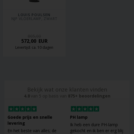
LOUIS POULSEN
NJP VLOERLAMP, ZWART
805,00
572,00
EUR
Levertijd: ca. 10 dagen
Bekijk wat onze klanten vinden
4.8
van 5 op basis van
875+ beoordelingen
Goede prijs en snelle
PH lamp
levering
Ik heb een dure PH-lamp
En het beste van alles; de
gekocht en ik ben er erg blij