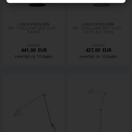
LOUIS POULSEN
LOUIS POULSEN
NJP TAFELLAMP MET VOET, 
NJP TAFELLAMP MET VOET, 
ZWART
LICHT ALU GRIJS
624,00
624,00
441,00
EUR
437,00
EUR
Levertijd: ca. 10 dagen
Levertijd: ca. 10 dagen