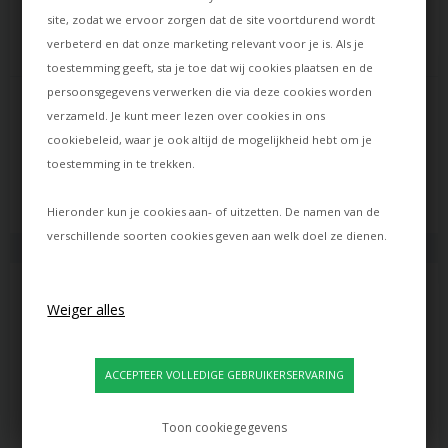
site, zodat we ervoor zorgen dat de site voortdurend wordt
verbeterd en dat onze marketing relevant voor je is. Als je
toestemming geeft, sta je toe dat wij cookies plaatsen en de
persoonsgegevens verwerken die via deze cookies worden
LOUIS POULSEN
LOUIS POULSEN
NJP VLOERLAMP, LICHT ALU 
NJP WANDLAMP MET LANGE 
verzameld. Je kunt meer lezen over cookies in ons
GRIJS
ARM, ZWART
cookiebeleid
, waar je ook altijd de mogelijkheid hebt om je
805,00
570,00
toestemming in te trekken.
570,00
EUR
399,00
EUR
Levertijd: ca. 12 dagen
Levertijd: ca. 10 dagen
Hieronder kun je cookies aan- of uitzetten. De namen van de
verschillende soorten cookies geven aan welk doel ze dienen.
Toon cookiegegevens