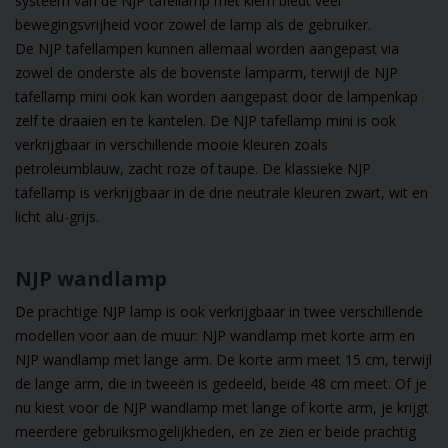
systeem van de NJP tafellamp met klem biedt veel
bewegingsvrijheid voor zowel de lamp als de gebruiker.
De NJP tafellampen kunnen allemaal worden aangepast via
zowel de onderste als de bovenste lamparm, terwijl de NJP
tafellamp mini ook kan worden aangepast door de lampenkap
zelf te draaien en te kantelen. De
NJP tafellamp mini
is ook
verkrijgbaar in verschillende mooie kleuren zoals
petroleumblauw, zacht roze of taupe. De klassieke NJP
tafellamp is verkrijgbaar in de drie neutrale kleuren zwart, wit en
licht alu-grijs.
NJP wandlamp
De prachtige NJP lamp is ook verkrijgbaar in twee verschillende
modellen voor aan de muur:
NJP wandlamp met korte arm
en
NJP wandlamp met lange arm. De korte arm meet 15 cm, terwijl
de lange arm, die in tweeën is gedeeld, beide 48 cm meet. Of je
nu kiest voor de NJP wandlamp met lange of korte arm, je krijgt
meerdere gebruiksmogelijkheden, en ze zien er beide prachtig