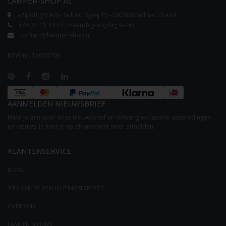
LAMPER-SHOP.NL
v/Spotlight A/S - Solrød Byvej 15 - DK2680 Solrød Strand
+45 33 11 44 27 (maandag–vrijdag 9–16)
contact@lamper-shop.nl
BTW-nr. 13643709
AANMELDEN NIEUWSBRIEF
Meld je aan voor onze nieuwsbrief en ontvang exclusieve aanbiedingen
en nieuws. Je kunt je op elk moment weer afmelden.
KLANTENSERVICE
BLOG
TIPS VAN DE VERLICHTINGSEXPERTS
OVER ONS
LAMPEN NIEUWS