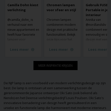
Camilla Dohn kiest
Chromen lampen
Gebruik FUSE
verlichting
voor sfeer en stijl
Portable in je
interieur
@camilla_dohn_ is
Chromen lampen
Annika van
verhuisd naar een
combineren modern
@nordlandsliv
nieuw appartement en
design met praktische
combineert een
heeft haar favoriete
functionaliteit. Bekijk
eenvoudig en stra
lampen voor
onze tips voor het
design met een
meerdere kamers
gebruik van chromen
kleurrijk interieur 
Lees meer
Lees meer
Lees meer
gekozen. Het hoeft
lampen in je interieur
hier is Fuse Porta
geen fortuin te kosten
en laat je inspireren
van Made by Han
om je huis met nieuwe
door ons ruime
komen wonen.
verlichting in te
assortiment.
MEER INSPIRATIE KRIJGEN
richten. Zie hoe
Camilla het heeft
gedaan.
De NJP lamp is een voorbeeld van modern verlichtingsdesign op zijn
best. De lamp is ontstaan uit een samenwerking tussen de
gerenommeerde Japanse ontwerper Oki Sato (ook bekend als
Nendo) en het Deense verlichtingsbedrijf
Louis Poulsen
. Oki Sato's
innovatieve benadering van design heeft geresulteerd in een
unieke en functionele lamp die harmonieert met moderne interieurs