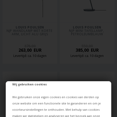
LOUIS POULSEN
LOUIS POULSEN
NJP WANDLAMP MET KORTE 
NJP MINI TAFELLAMP, 
ARM, LICHT ALU GRIJS
PETROLEUMBLAUW
376,00
550,00
263,00
EUR
385,00
EUR
Levertijd: ca. 10 dagen
Levertijd: ca. 10 dagen
Wij gebruiken cookies
We gebruiken onze eigen cookies en cookies van derden op
onze website om een functionele site te garanderen en om je
voorkeursinstellingen te onthouden. Met behulp van cookies
maken we statistieken en analyseren we het bezoek aan onze