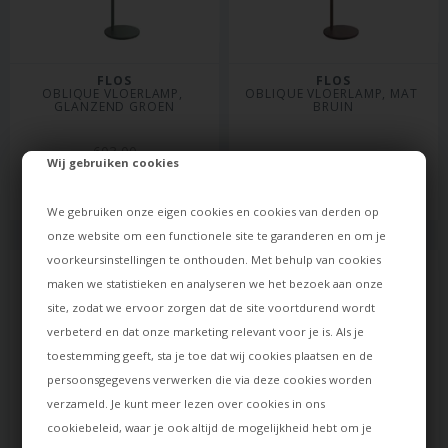
FLOS
FLOS
OBLIQUE VLOERLAMP, 
OBLIQUE VLOERLAMP, MAT 
GLANZEND GROEN
BRUIN
603,00
Wij gebruiken cookies
574,00
EUR
603,00
EUR
Levertijd: ca. 21 dagen
Levertijd: ca. 21 dagen
We gebruiken onze eigen cookies en cookies van derden op
onze website om een functionele site te garanderen en om je
voorkeursinstellingen te onthouden. Met behulp van cookies
maken we statistieken en analyseren we het bezoek aan onze
site, zodat we ervoor zorgen dat de site voortdurend wordt
verbeterd en dat onze marketing relevant voor je is. Als je
toestemming geeft, sta je toe dat wij cookies plaatsen en de
persoonsgegevens verwerken die via deze cookies worden
verzameld. Je kunt meer lezen over cookies in ons
cookiebeleid
, waar je ook altijd de mogelijkheid hebt om je