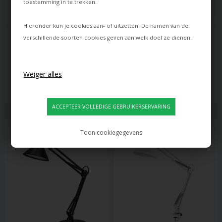
toestemming in te trekken.
Hieronder kun je cookies aan- of uitzetten. De namen van de
FLOS
FLOS
verschillende soorten cookies geven aan welk doel ze dienen.
OBLIQUE VLOERLAMP, MAT 
OBLIQUE VLOERLAMP, MAT 
ROESTKLEURIG
WIT
603,00
603,00
EUR
574,00
EUR
Levertijd: ca. 21 dagen
Levertijd: ca. 21 dagen
Toon cookiegegevens