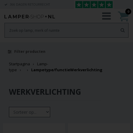
366 DAGEN RETOURRECHT
0
Filter producten
Startpagina
Lamp-
type
Lampetype/functie
Werkverlichting
WERKVERLICHTING