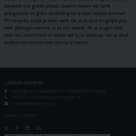
betekent ook goede prijzen. Daarom bieden we 100%
prijsgarantie en gratis verzending op al onze lampen (inclusief
PH-lampen), zodat je zeker weet dat je de best mogelijke prijs
hebt gekregen wanneer je bij ons winkelt. Als je vragen hebt
over ons assortiment of advies wilt bij je aankoop, ben je altijd
welkom om contact met ons op te nemen.
LAMPER-SHOP.NL
v/Spotlight A/S - Solrød Byvej 15 - DK2680 Solrød Strand
+45 33 11 44 27 (maandag–vrijdag 9–16)
contact@lamper-shop.nl
BTW-nr. 13643709