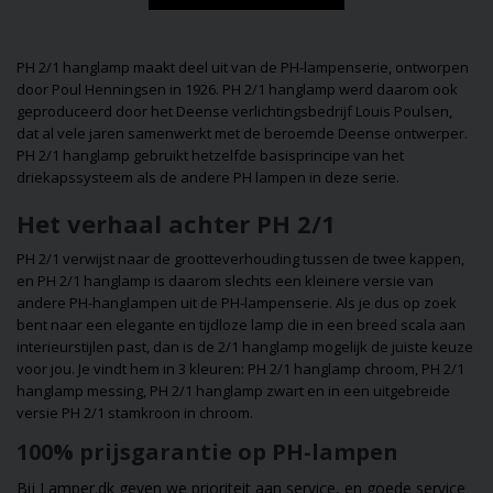
huizen. Laat je
inspireren door d
unieke stijlen en
PH 2/1 hanglamp maakt deel uit van de PH-lampenserie, ontworpen
ideeën die laten z
door
Poul Henningsen
in 1926. PH 2/1 hanglamp werd daarom ook
hoe verlichting zo
geproduceerd door het Deense verlichtingsbedrijf
Louis Poulsen
,
functioneel als
dat al vele jaren samenwerkt met de beroemde Deense ontwerper.
decoratief kan zijn
PH 2/1 hanglamp gebruikt hetzelfde basisprincipe van het
Misschien vind je 
driekapssysteem als de andere
PH lampen
in deze serie.
je volgende
interieuridee!
Het verhaal achter PH 2/1
PH 2/1 verwijst naar de grootteverhouding tussen de twee kappen,
en PH 2/1 hanglamp is daarom slechts een kleinere versie van
andere
PH-hanglampen
uit de PH-lampenserie. Als je dus op zoek
bent naar een elegante en tijdloze lamp die in een breed scala aan
interieurstijlen past, dan is de 2/1 hanglamp mogelijk de juiste keuze
voor jou. Je vindt hem in 3 kleuren:
PH 2/1 hanglamp chroom
,
PH 2/1
hanglamp messing
,
PH 2/1 hanglamp zwart
en in een uitgebreide
versie
PH 2/1 stamkroon in chroom
.
100% prijsgarantie op PH-lampen
Bij Lamper.dk geven we prioriteit aan service, en goede service