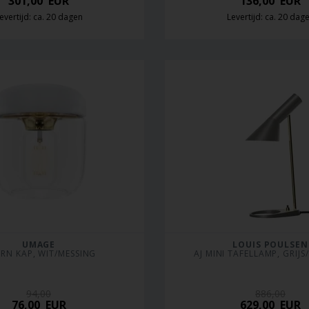
301,00
EUR
136,00
EUR
evertijd: ca. 20 dagen
Levertijd: ca. 20 dag
UMAGE
LOUIS POULSEN
RN KAP, WIT/MESSING
AJ MINI TAFELLAMP, GRIJS
94,00
886,00
76,00
EUR
629,00
EUR