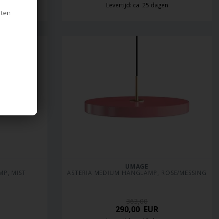
en
Levertijd: ca. 25 dagen
rten
UMAGE
P, MIST 
ASTERIA MEDIUM HANGLAMP, ROSE/MESSING
363,00
290,00
EUR