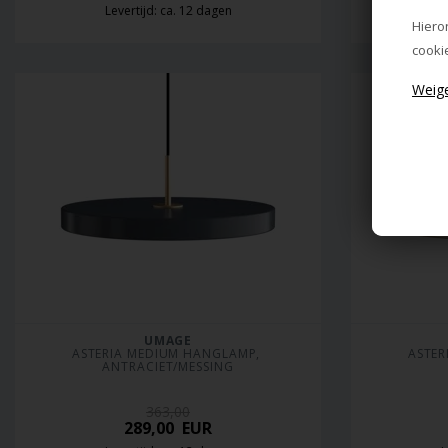
Levertijd: ca. 12 dagen
L
Hiero
cooki
UMAGE
ASTERIA MEDIUM HANGLAMP, 
ASTER
ANTRACIET/MESSING
363,00
289,00
EUR