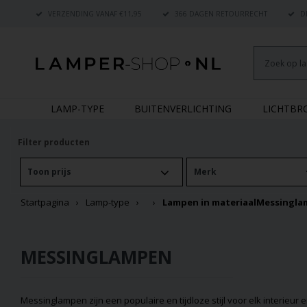
VERZENDING VANAF €11,95
366 DAGEN RETOURRECHT
DE
LAMP-TYPE
BUITENVERLICHTING
LICHTB
Filter producten
Toon prijs
Merk
Startpagina
Lamp-type
Lampen in materiaal
Messingla
MESSINGLAMPEN
Messinglampen zijn een populaire en tijdloze stijl voor elk interieu