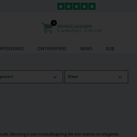
0
WINKELWAGEN
0 artikel(en) - 0,00 EUR
MPENSERIES
ONTWERPERS
NEWS
B2B
psoort
Kleur
ebruikt. Messing is een metaallegering die een warme en elegante