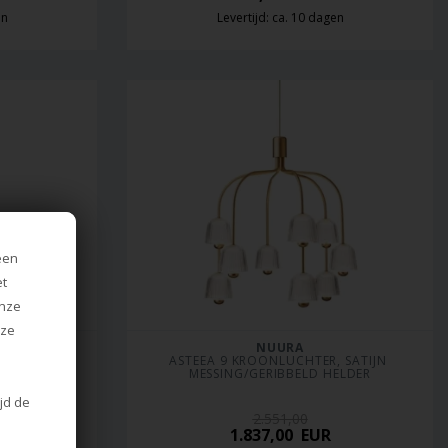
en
Levertijd: ca. 10 dagen
een
et
onze
nze
AGEN
NUURA
MESSING
ASTEEA 9 KROONLUCHTER, SATIJN 
MESSING/GERIBBELD HELDER
ijd de
2.551,00
1.837,00
EUR