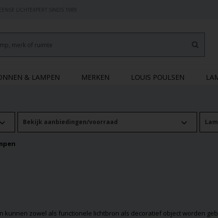
ENSE LICHTEXPERT SINDS 1989
RONNEN & LAMPEN
MERKEN
LOUIS POULSEN
LA
Bekijk aanbiedingen/voorraad
Lam
mpen
r en kunnen zowel als functionele lichtbron als decoratief object worden g