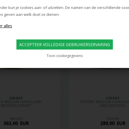
evertijd: ca. 12 dagen
Levertijd: ca. 12 dag
nder kun je cookies aan- of uitzetten. De namen van de verschillende soo
es geven aan welk doel ze dienen.
Toon cookiegegevens
UMAGE
UMAGE
IA MEDIUM HANGLAMP, 
ASTERIA MEDIUM HANGLAM
MESSING/ZWART
GRIJS/MESSING
403,00
363,00
363,00
EUR
289,00
EUR