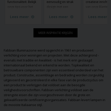
functionaliteit. Bekijk
eenvoudig en strak
creatieve inrichtin
onze tips voor het
design met een
van onze klanten 
gebruik van chromen
kleurrijk interieur - en
lampen van Lamp
Lees meer
Lees meer
Lees meer
lampen in je interieur
hier is Fuse Portable
shop.nl. Zie hoe 
en laat je inspireren
van Made by Hand
lampen ruimtes
door ons ruime
komen wonen.
transformeren en
assortiment.
sfeer creëren in e
MEER INSPIRATIE KRIJGEN
huizen. Laat je
inspireren door d
unieke stijlen en
Fabbian Illuminazione werd opgericht in 1961 en produceert
ideeën die laten z
verlichting voor woningen en projecten. Met deze achtergrond -
hoe verlichting zo
evenals met traditie en kwaliteit - is het merk erin geslaagd
functioneel als
internationaal bekend en erkend te worden. Topkwaliteit en
decoratief kan zijn
betrouwbare componenten zijn een essentieel onderdeel van het
Misschien vind je 
product. Constructie, assemblage en bedrading worden zorgvuldig
je volgende
uitgevoerd en gecontroleerd in elke fase van de productcyclus om
interieuridee!
een product te verkrijgen dat voldoet aan de beoogde
veiligheidsvoorschriften. Fabbian verlichting voldoet aan de
strengste eisen die zijn voorgeschreven door de grote en
gekwalificeerde certificeringsorganisaties. Fabbian levert lampen in
de mooiste Italiaanse stijl.