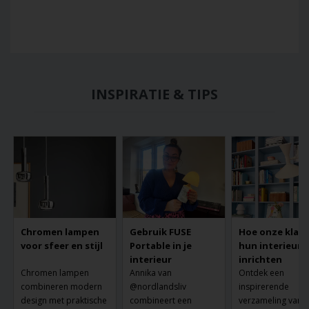
INSPIRATIE & TIPS
Chromen lampen
Gebruik FUSE
Hoe onze klan
voor sfeer en stijl
Portable in je
hun interieur
interieur
inrichten
Chromen lampen
Annika van
Ontdek een
combineren modern
@nordlandsliv
inspirerende
design met praktische
combineert een
verzameling van 