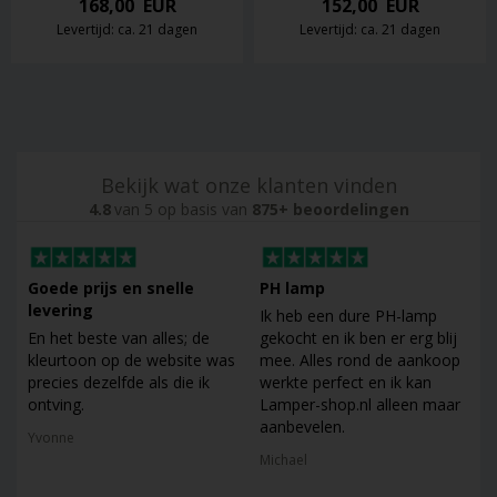
168,00
EUR
152,00
EUR
Levertijd: ca. 21 dagen
Levertijd: ca. 21 dagen
Bekijk wat onze klanten vinden
4.8
van 5 op basis van
875+ beoordelingen
Goede prijs en snelle
PH lamp
levering
Ik heb een dure PH-lamp
En het beste van alles; de
gekocht en ik ben er erg blij
kleurtoon op de website was
mee. Alles rond de aankoop
precies dezelfde als die ik
werkte perfect en ik kan
ontving.
Lamper-shop.nl alleen maar
aanbevelen.
Yvonne
Michael