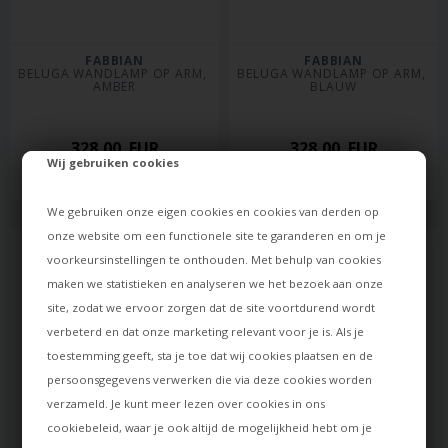
FABBIAN
FABBIAN
BELUGA WANDLAMP OP ARM, 
BELUGA WANDLAMP OP ARM, 
AMBER
BLAUW
328,00
EUR
328,00
EUR
Wij gebruiken cookies
Levertijd: ca. 21 dagen
Levertijd: ca. 21 dagen
We gebruiken onze eigen cookies en cookies van derden op
onze website om een functionele site te garanderen en om je
voorkeursinstellingen te onthouden. Met behulp van cookies
maken we statistieken en analyseren we het bezoek aan onze
site, zodat we ervoor zorgen dat de site voortdurend wordt
verbeterd en dat onze marketing relevant voor je is. Als je
toestemming geeft, sta je toe dat wij cookies plaatsen en de
persoonsgegevens verwerken die via deze cookies worden
verzameld. Je kunt meer lezen over cookies in ons
cookiebeleid
, waar je ook altijd de mogelijkheid hebt om je