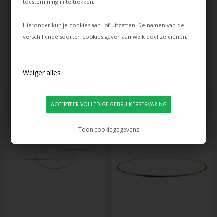
toestemming in te trekken.
FABBIAN
FABBIAN
Hieronder kun je cookies aan- of uitzetten. De namen van de
BIJOU WANDLAMP, CHROOM
CUBETTO SO5 HANGLAMP
verschillende soorten cookies geven aan welk doel ze dienen.
1.360,00
189,00
EUR
1.225,00
EUR
Levertijd: ca. 21 dagen
Levertijd: ca. 21 dagen
Toon cookiegegevens