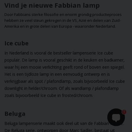
Vind je nieuwe Fabbian lamp
Door Fabbians sterke filosofie en enorm grondig productieproces
hebben ze veel steun gekregen in de VS, Azië en delen van Zuid-
Amerika en in grote delen van Europa - waaronder Nederland.
Ice cube
In Nederland is vooral de bestseller lampenserie Ice cube
populair. De lamp is vooral geschikt in de keuken en badkamer,
waar hij een mooie verlichting geeft rond of boven een spiegel.
Het is een tijdloze lamp in een eenvoudig ontwerp en is
verkrijgbaar als
spot
/
plafondlamp
, zoals bijvoorbeeld
Ice cube
downlight in helder/chroom
. Of als
wandlamp
/
plafondlamp
zoals bijvoorbeeld
Ice cube in frosted/chroom
.
1
Beluga
Beluga lampenserie
maakt ook deel uit van de
Fabbian
familie.
De
Beluga
serie, ontworpen door
Marc Sadler
, bestaat uit