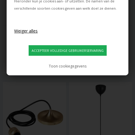
Hieronder kun je cookies aan- of uitzetten. De namen van de
verschillende soorten cookies geven aan welk doel ze dienen.
UMAGE
DESIGN BY US
ROSETTE E27-OPHANGING, 
FLASH YOUR LAMPS - 
MESSING
LAMPOPHANGING, ZWART
45,00
630,00
36,00
EUR
607,00
EUR
Levertijd: ca. 12 dagen
Levertijd: ca. 10 dagen
Toon cookiegegevens