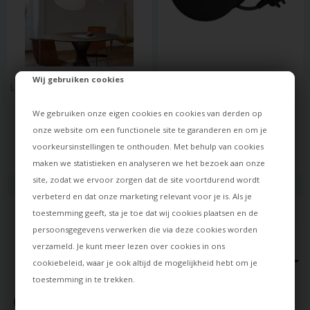
LUCEPLAN
UMAGE
Wij gebruiken cookies
LEVANTE Ø60 KROONLUCHTER 
ROSETTE E27-OPHANGING, 
OPHANGING, MAT WIT
ZWART
We gebruiken onze eigen cookies en cookies van derden op
34,00
onze website om een functionele site te garanderen en om je
751,00
EUR
27,00
EUR
voorkeursinstellingen te onthouden. Met behulp van cookies
Op voorraad
Levertijd: ca. 12 dagen
maken we statistieken en analyseren we het bezoek aan onze
site, zodat we ervoor zorgen dat de site voortdurend wordt
verbeterd en dat onze marketing relevant voor je is. Als je
toestemming geeft, sta je toe dat wij cookies plaatsen en de
persoonsgegevens verwerken die via deze cookies worden
verzameld. Je kunt meer lezen over cookies in ons
cookiebeleid
, waar je ook altijd de mogelijkheid hebt om je
toestemming in te trekken.