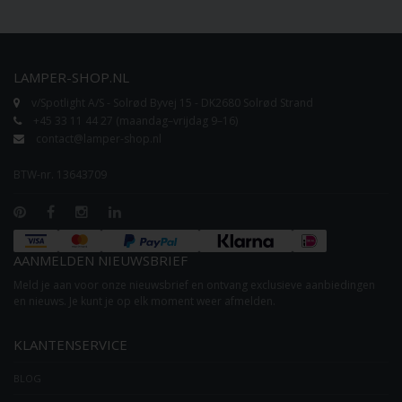
LAMPER-SHOP.NL
v/Spotlight A/S - Solrød Byvej 15 - DK2680 Solrød Strand
+45 33 11 44 27 (maandag–vrijdag 9–16)
contact@lamper-shop.nl
BTW-nr. 13643709
AANMELDEN NIEUWSBRIEF
Meld je aan voor onze nieuwsbrief en ontvang exclusieve aanbiedingen
en nieuws. Je kunt je op elk moment weer afmelden.
KLANTENSERVICE
BLOG