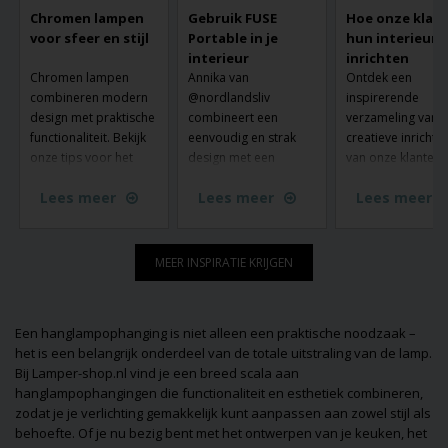
Chromen lampen
Gebruik FUSE
Hoe onze klan
voor sfeer en stijl
Portable in je
hun interieur
interieur
inrichten
Chromen lampen
Annika van
Ontdek een
combineren modern
@nordlandsliv
inspirerende
design met praktische
combineert een
verzameling van 
functionaliteit. Bekijk
eenvoudig en strak
creatieve inrichtin
onze tips voor het
design met een
van onze klanten 
gebruik van chromen
kleurrijk interieur - en
lampen van Lamp
Lees meer
Lees meer
Lees meer
lampen in je interieur
hier is Fuse Portable
shop.nl. Zie hoe 
en laat je inspireren
van Made by Hand
lampen ruimtes
door ons ruime
komen wonen.
transformeren en
assortiment.
sfeer creëren in e
MEER INSPIRATIE KRIJGEN
huizen. Laat je
inspireren door d
unieke stijlen en
Een hanglampophanging is niet alleen een praktische noodzaak –
ideeën die laten z
het is een belangrijk onderdeel van de totale uitstraling van de lamp.
hoe verlichting zo
Bij Lamper-shop.nl vind je een breed scala aan
functioneel als
hanglampophangingen die functionaliteit en esthetiek combineren,
decoratief kan zijn
zodat je je verlichting gemakkelijk kunt aanpassen aan zowel stijl als
Misschien vind je 
behoefte. Of je nu bezig bent met het ontwerpen van je keuken, het
je volgende