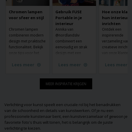
Chromen lampen
Gebruik FUSE
Hoe onze klan
voor sfeer en stijl
Portable in je
hun interieur
interieur
inrichten
Chromen lampen
Annika van
Ontdek een
combineren modern
@nordlandsliv
inspirerende
design met praktische
combineert een
verzameling van 
functionaliteit. Bekijk
eenvoudig en strak
creatieve inrichtin
onze tips voor het
design met een
van onze klanten 
gebruik van chromen
kleurrijk interieur - en
lampen van Lamp
Lees meer
Lees meer
Lees meer
lampen in je interieur
hier is Fuse Portable
shop.nl. Zie hoe 
en laat je inspireren
van Made by Hand
lampen ruimtes
door ons ruime
komen wonen.
transformeren en
assortiment.
sfeer creëren in e
MEER INSPIRATIE KRIJGEN
huizen. Laat je
inspireren door d
unieke stijlen en
Verlichting voor kunst speelt een cruciale rol bij het benadrukken
ideeën die laten z
van de schoonheid en details van kunstwerken. Of je nu een
hoe verlichting zo
professionele kunstenaar bent, een kunstverzamelaar of gewoon je
functioneel als
favoriete foto's thuis wilt tonen, het is belangrijk om de juiste
decoratief kan zijn
verlichting te kiezen.
Misschien vind je 