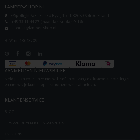
LAMPER-SHOP.NL
v/Spotlight A/S - Solrød Byvej 15 - DK2680 Solrød Strand
+45 33 11 44 27 (maandag–vrijdag 9–16)
contact@lamper-shop.nl
BTW-nr. 13643709
AANMELDEN NIEUWSBRIEF
Meld je aan voor onze nieuwsbrief en ontvang exclusieve aanbiedingen
en nieuws. Je kunt je op elk moment weer afmelden.
KLANTENSERVICE
BLOG
TIPS VAN DE VERLICHTINGSEXPERTS
OVER ONS