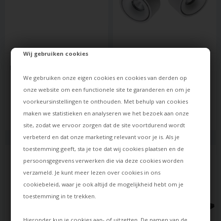
Wij gebruiken cookies
ANTIDARK
ANTIDARK
DESIGNLINE RAILSET 2 METER 
EASY W275 BUILD ON LED 
MET 4 TUBE SPOTS, WIT
SPOT, WIT M. KABELGAT
We gebruiken onze eigen cookies en cookies van derden op
onze website om een functionele site te garanderen en om je
215,00
255,00
voorkeursinstellingen te onthouden. Met behulp van cookies
138,00
EUR
160,00
EUR
maken we statistieken en analyseren we het bezoek aan onze
Op voorraad
Op voorraad
site, zodat we ervoor zorgen dat de site voortdurend wordt
verbeterd en dat onze marketing relevant voor je is. Als je
toestemming geeft, sta je toe dat wij cookies plaatsen en de
persoonsgegevens verwerken die via deze cookies worden
verzameld. Je kunt meer lezen over cookies in ons
cookiebeleid
, waar je ook altijd de mogelijkheid hebt om je
toestemming in te trekken.
Hieronder kun je cookies aan- of uitzetten. De namen van de