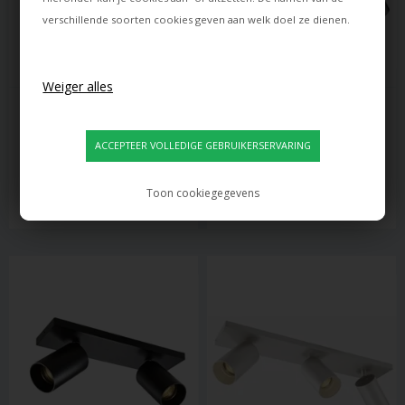
verschillende soorten cookies geven aan welk doel ze dienen.
ANTIDARK
ANTIDARK
EASY W2100 BUILD ON LED 
SPOTON3 
SPOT, WIT M. KABELGAT
PLAFONDLAMP/SPOT, ZWART
269,00
117,00
168,00
EUR
76,00
EUR
Toon cookiegegevens
Levertijd: ca. 8 dagen
Levertijd: ca. 8 dagen