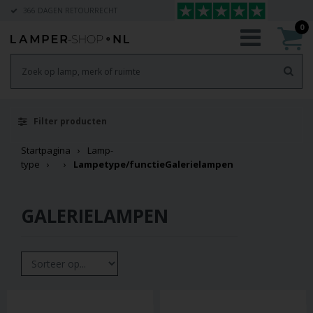
366 DAGEN RETOURRECHT
0
Filter producten
Startpagina
Lamp-
type
Lampetype/functie
Galerielampen
GALERIELAMPEN