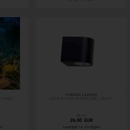
DYBERG LARSEN
, ZWART
LÆSØ BUITEN WANDLAMP, ZWART
38,00
26,00
EUR
en
Levertijd: ca. 10 dagen