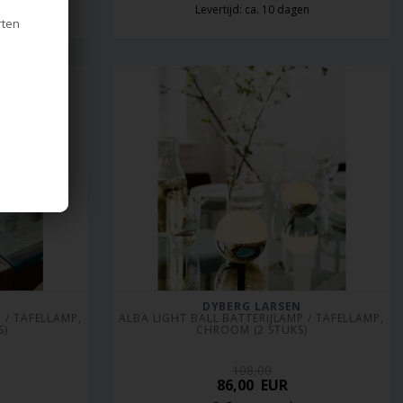
Levertijd: ca. 10 dagen
rten
DYBERG LARSEN
/ TAFELLAMP, 
ALBA LIGHT BALL BATTERIJLAMP / TAFELLAMP, 
S)
CHROOM (2 STUKS)
108,00
86,00
EUR