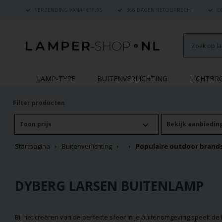
VERZENDING VANAF €11,95
366 DAGEN RETOURRECHT
DE
LAMP-TYPE
BUITENVERLICHTING
LICHTB
Filter producten
Toon prijs
Bekijk aanbiedin
Startpagina
Buitenverlichting
Populaire outdoor brand
DYBERG LARSEN BUITENLAMP
Bij het creëren van de perfecte sfeer in je buitenomgeving speelt d