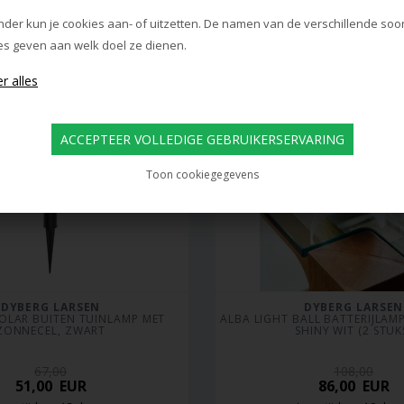
evertijd: ca. 12 dagen
Op voorraad
nder kun je cookies aan- of uitzetten. De namen van de verschillende soo
es geven aan welk doel ze dienen.
Toon cookiegegevens
DYBERG LARSEN
DYBERG LARSEN
OLAR BUITEN TUINLAMP MET 
ALBA LIGHT BALL BATTERIJLAMP 
ZONNECEL, ZWART
SHINY WIT (2 STUK
67,00
108,00
51,00
EUR
86,00
EUR