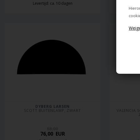
Levertijd: ca. 10 dagen
L
Hiero
cooki
DYBERG LARSEN
SCOTT BUITENLAMP, ZWART
VALENCIA S
88,00
76,00
EUR