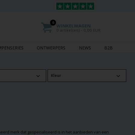
0
WINKELWAGEN
0 artikel(en) - 0,00 EUR
MPENSERIES
ONTWERPERS
NEWS
B2B
Kleur
eerd merk dat gespecialiseerd is in het aanbieden van een