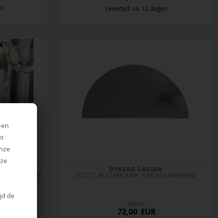
en
Levertijd: ca. 12 dagen
een
et
onze
nze
DYBERG LARSEN
/ TAFELLAMP, 
SCOTT BUITENLAMP, GEGALVANISEERD
ijd de
88,00
72,00
EUR