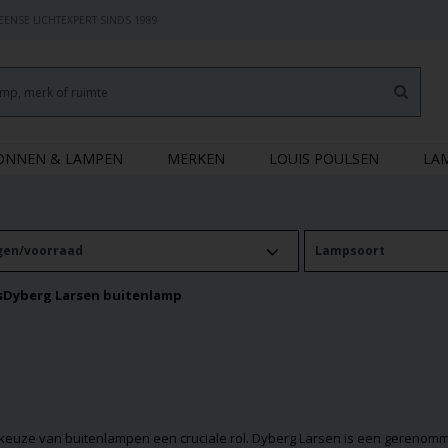
ENSE LICHTEXPERT SINDS 1989
RONNEN & LAMPEN
MERKEN
LOUIS POULSEN
LA
gen/voorraad
Lampsoort
s
Dyberg Larsen buitenlamp
e keuze van
buitenlampen
een cruciale rol. Dyberg Larsen is een gerenomm