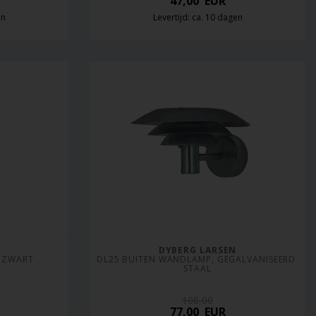
47,00
EUR
en
Levertijd: ca. 10 dagen
DYBERG LARSEN
, ZWART
DL25 BUITEN WANDLAMP, GEGALVANISEERD 
STAAL
108,00
77,00
EUR