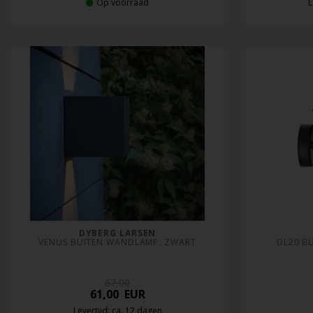
Op voorraad
L
DYBERG LARSEN
VENUS BUITEN WANDLAMP, ZWART
DL20 B
67,00
61,00
EUR
Levertijd: ca. 12 dagen