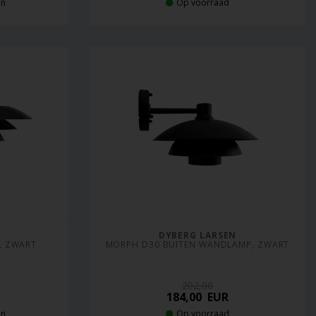
en
Op voorraad
DYBERG LARSEN
, ZWART
MORPH D30 BUITEN WANDLAMP, ZWART
202,00
184,00
EUR
en
Op voorraad