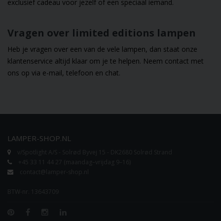
exclusief cadeau voor jezelf of een speciaal iemand.
Vragen over limited editions lampen
Heb je vragen over een van de vele lampen, dan staat onze
klantenservice altijd klaar om je te helpen. Neem contact met
ons op via e-mail, telefoon en chat.
LAMPER-SHOP.NL
v/Spotlight A/S - Solrød Byvej 15 - DK2680 Solrød Strand
+45 33 11 44 27 (maandag–vrijdag 9–16)
contact@lamper-shop.nl
BTW-nr. 13643709