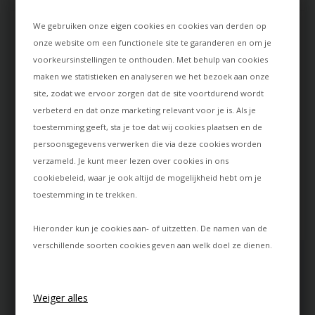
4.8
van 5 op basis van
875+ beoordelingen
We gebruiken onze eigen cookies en cookies van derden op
onze website om een functionele site te garanderen en om je
Goede prijs en snelle
PH lamp
voorkeursinstellingen te onthouden. Met behulp van cookies
levering
Ik heb een dure PH-lamp
maken we statistieken en analyseren we het bezoek aan onze
En het beste van alles; de
gekocht en ik ben er erg blij
site, zodat we ervoor zorgen dat de site voortdurend wordt
kleurtoon op de website was
mee. Alles rond de aankoop
verbeterd en dat onze marketing relevant voor je is. Als je
precies dezelfde als die ik
werkte perfect en ik kan
ontving.
Lamper-shop.nl alleen maar
toestemming geeft, sta je toe dat wij cookies plaatsen en de
aanbevelen.
persoonsgegevens verwerken die via deze cookies worden
Yvonne
verzameld. Je kunt meer lezen over cookies in ons
Michael
cookiebeleid
, waar je ook altijd de mogelijkheid hebt om je
toestemming in te trekken.
Hieronder kun je cookies aan- of uitzetten. De namen van de
verschillende soorten cookies geven aan welk doel ze dienen.
INSPIRATIE & TIPS