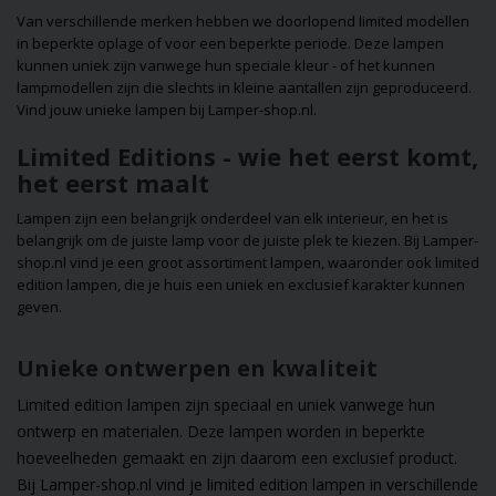
unieke stijlen en
Van verschillende merken hebben we doorlopend limited modellen
ideeën die laten z
in beperkte oplage of voor een beperkte periode. Deze lampen
hoe verlichting zo
kunnen uniek zijn vanwege hun speciale kleur - of het kunnen
functioneel als
lampmodellen zijn die slechts in kleine aantallen zijn geproduceerd.
decoratief kan zijn
Vind jouw unieke lampen bij Lamper-shop.nl.
Misschien vind je 
je volgende
Limited Editions - wie het eerst komt,
interieuridee!
het eerst maalt
Lampen zijn een belangrijk onderdeel van elk interieur, en het is
belangrijk om de juiste lamp voor de juiste plek te kiezen. Bij Lamper-
shop.nl vind je een groot assortiment lampen, waaronder ook limited
edition lampen, die je huis een uniek en exclusief karakter kunnen
geven.
Unieke ontwerpen en kwaliteit
Limited edition lampen zijn speciaal en uniek vanwege hun
ontwerp en materialen. Deze lampen worden in beperkte
hoeveelheden gemaakt en zijn daarom een exclusief product.
Bij Lamper-shop.nl vind je limited edition lampen in verschillende