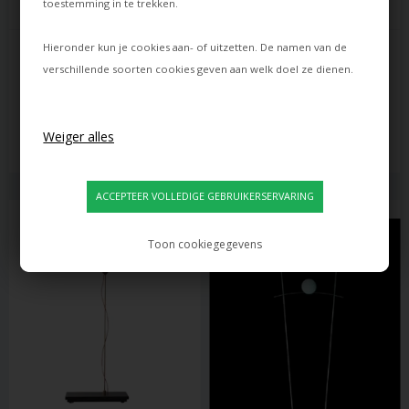
toestemming in te trekken.
INGO MAURER
INGO MAURER
Hieronder kun je cookies aan- of uitzetten. De namen van de
I RICCHI POVERI TOTO 
I RICCHI POVERI TOTO 
TAFELLAMP, ROOD
TAFELLAMP, WIT
verschillende soorten cookies geven aan welk doel ze dienen.
849,00
849,00
790,00
EUR
803,00
EUR
Levertijd: ca. 20 dagen
Levertijd: ca. 20 dagen
Toon cookiegegevens