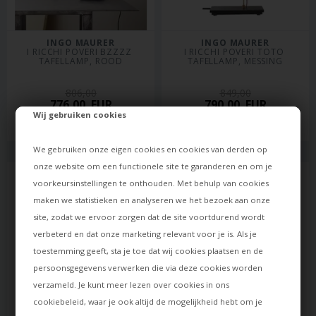
INGO MAURER
INGO MAURER
I RICCHI POVERI BZZZZ 
I RICCHI POVERI TOTO 
TAFELLAMP, ROOD
TAFELLAMP, MESSING
806,00
849,00
776,00
EUR
790,00
EUR
Wij gebruiken cookies
Levertijd: ca. 20 dagen
Levertijd: ca. 20 dagen
We gebruiken onze eigen cookies en cookies van derden op
onze website om een functionele site te garanderen en om je
voorkeursinstellingen te onthouden. Met behulp van cookies
maken we statistieken en analyseren we het bezoek aan onze
site, zodat we ervoor zorgen dat de site voortdurend wordt
verbeterd en dat onze marketing relevant voor je is. Als je
toestemming geeft, sta je toe dat wij cookies plaatsen en de
persoonsgegevens verwerken die via deze cookies worden
verzameld. Je kunt meer lezen over cookies in ons
cookiebeleid
, waar je ook altijd de mogelijkheid hebt om je