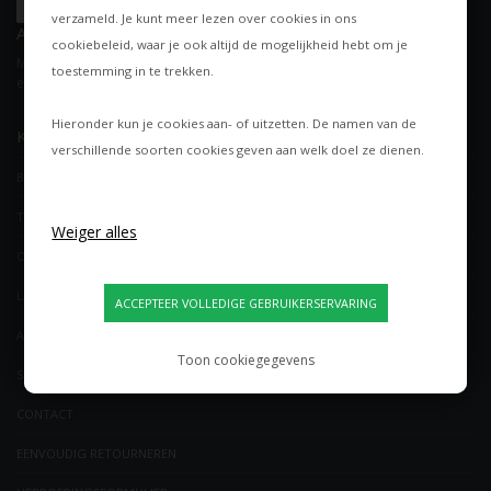
verzameld. Je kunt meer lezen over cookies in ons
AANMELDEN NIEUWSBRIEF
cookiebeleid
, waar je ook altijd de mogelijkheid hebt om je
Meld je aan voor onze nieuwsbrief en ontvang exclusieve aanbiedingen
toestemming in te trekken.
en nieuws. Je kunt je op elk moment weer afmelden.
Hieronder kun je cookies aan- of uitzetten. De namen van de
KLANTENSERVICE
verschillende soorten cookies geven aan welk doel ze dienen.
BLOG
TIPS VAN DE VERLICHTINGSEXPERTS
OVER ONS
LAMPEN NIEUWS
ALGEMENE VOORWAARDEN
Toon cookiegegevens
SHOWROOM & WINKEL
CONTACT
EENVOUDIG RETOURNEREN