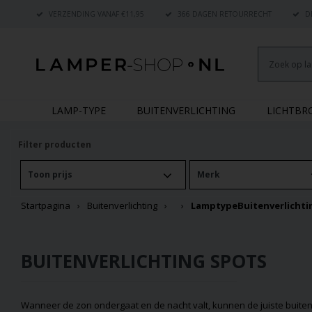
VERZENDING VANAF €11,95
366 DAGEN RETOURRECHT
DE
LAMP-TYPE
BUITENVERLICHTING
LICHTB
Filter producten
Toon prijs
Merk
Startpagina
Buitenverlichting
Lamptype
Buitenverlichti
BUITENVERLICHTING SPOTS
Wanneer de zon ondergaat en de nacht valt, kunnen de juiste buitenver