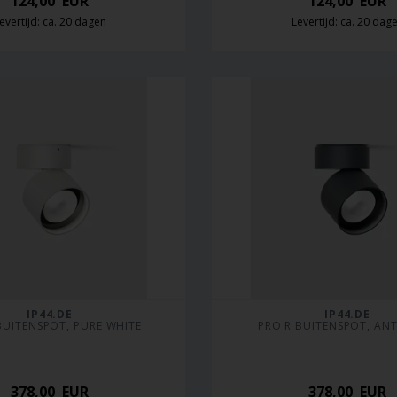
124,00
EUR
124,00
EUR
evertijd: ca. 20 dagen
Levertijd: ca. 20 dag
IP44.DE
IP44.DE
BUITENSPOT, PURE WHITE
PRO R BUITENSPOT, AN
378,00
EUR
378,00
EUR