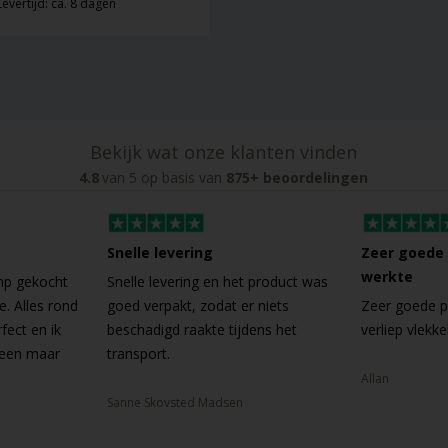
Levertijd: ca. 8 dagen
Bekijk wat onze klanten vinden
4.8
van 5 op basis van
875+ beoordelingen
Snelle levering
Zeer goede 
werkte
mp gekocht
Snelle levering en het product was
e. Alles rond
goed verpakt, zodat er niets
Zeer goede pr
fect en ik
beschadigd raakte tijdens het
verliep vlekke
leen maar
transport.
Allan
Sanne Skovsted Madsen