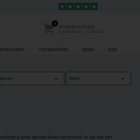
0
WINKELWAGEN
0 artikel(en) - 0,00 EUR
MPENSERIES
ONTWERPERS
NEWS
B2B
psoort
Kleur
lichting spots zijn niet alleen functioneel, ze zijn ook een