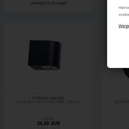
Levertijd: ca. 25 dagen
L
Hiero
cooki
DYBERG LARSEN
LÆSØ BUITEN WANDLAMP, ZWART
EASY W
38,00
26,00
EUR