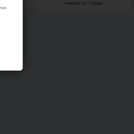
en
Levertijd: ca. 12 dagen
rten