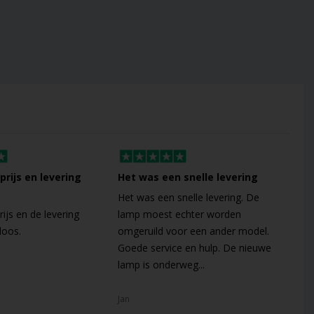
prijs en levering
Het was een snelle levering
Zee
lev
Het was een snelle levering. De
ijs en de levering
lamp moest echter worden
Zeer
loos.
omgeruild voor een ander model.
lev
Goede service en hulp. De nieuwe
lam
lamp is onderweg...
Mie
Jan