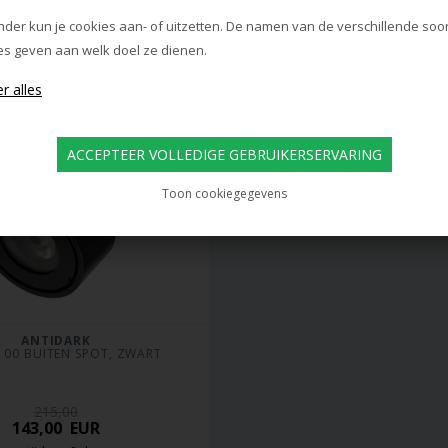
evertijd: ca. 20 dagen
Levertijd: ca. 12 dag
nder kun je cookies aan- of uitzetten. De namen van de verschillende soo
es geven aan welk doel ze dienen.
Toon cookiegegevens
ANTIDARK
100 BUITEN SPOT, ZWART
215,00
143,00
EUR