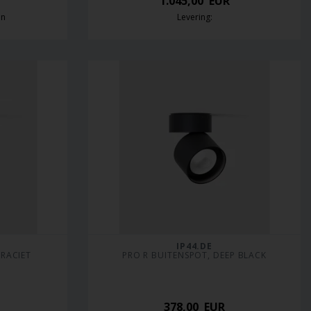
1.045,00
EUR
en
Levering:
IP44.DE
TRACIET
PRO R BUITENSPOT, DEEP BLACK
378,00
EUR