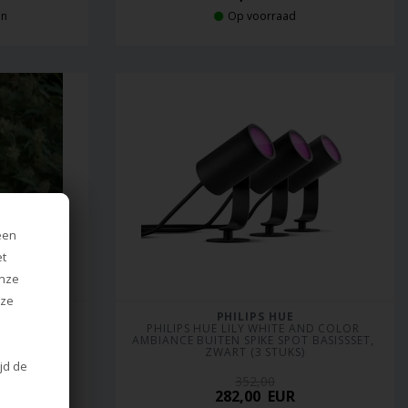
en
Op voorraad
een
et
onze
nze
PHILIPS HUE
P, ZWART
PHILIPS HUE LILY WHITE AND COLOR 
AMBIANCE BUITEN SPIKE SPOT BASISSSET, 
ZWART (3 STUKS)
ijd de
352,00
282,00
EUR