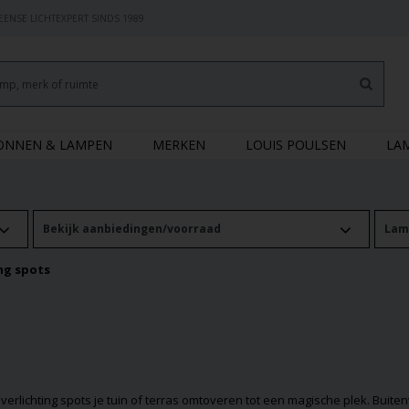
ENSE LICHTEXPERT SINDS 1989
RONNEN & LAMPEN
MERKEN
LOUIS POULSEN
LA
Bekijk aanbiedingen/voorraad
Lam
ng spots
lichting spots je tuin of terras omtoveren tot een magische plek. Buitenver