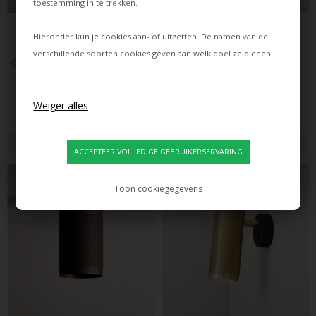
toestemming in te trekken.
THORUP COPENHAGEN
THORUP COPENHAGEN
Hieronder kun je cookies aan- of uitzetten. De namen van de
THORUP COPENHAGEN 
THORUP COPENHAGEN 
PATRONE WANDLAMP, 
PATRONE WANDLAMP, ZWART-
verschillende soorten cookies geven aan welk doel ze dienen.
GEBRONSD MESSING/DONKER, 
BRUINE MESSING, 200 MM
200 MM
537,00
EUR
510,00
EUR
Levertijd: ca. 30 dagen
Levertijd: ca. 30 dagen
Toon cookiegegevens