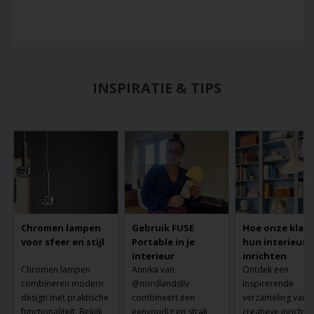
INSPIRATIE & TIPS
Chromen lampen
Gebruik FUSE
Hoe onze klan
voor sfeer en stijl
Portable in je
hun interieur
interieur
inrichten
Chromen lampen
Annika van
Ontdek een
combineren modern
@nordlandsliv
inspirerende
design met praktische
combineert een
verzameling van 
functionaliteit. Bekijk
eenvoudig en strak
creatieve inrichtin