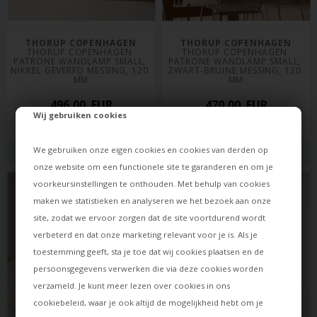
THORUP COPENHAGEN
THORUP COPENHAGEN
THORUP COPENHAGEN 
THORUP COPENHAGEN 
PATRONE WANDLAMP SMALL, 
PATRONE WANDLAMP SMALL, 
NIKKEL GEVERFD MESSING, 120 
ZWART-BRUINE MESSING, 120 
MM
MM
496,00
EUR
470,00
EUR
Wij gebruiken cookies
Levertijd: ca. 30 dagen
Levertijd: ca. 30 dagen
We gebruiken onze eigen cookies en cookies van derden op
onze website om een functionele site te garanderen en om je
voorkeursinstellingen te onthouden. Met behulp van cookies
maken we statistieken en analyseren we het bezoek aan onze
site, zodat we ervoor zorgen dat de site voortdurend wordt
verbeterd en dat onze marketing relevant voor je is. Als je
toestemming geeft, sta je toe dat wij cookies plaatsen en de
persoonsgegevens verwerken die via deze cookies worden
verzameld. Je kunt meer lezen over cookies in ons
cookiebeleid
, waar je ook altijd de mogelijkheid hebt om je