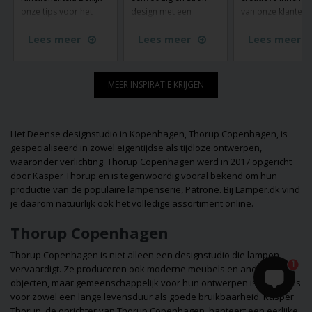
onze tips voor het
design met een
van onze klanten 
gebruik van chromen
kleurrijk interieur - en
lampen van Lamp
Lees meer
Lees meer
Lees meer
lampen in je interieur
hier is Fuse Portable
shop.nl. Zie hoe 
en laat je inspireren
van Made by Hand
lampen ruimtes
door ons ruime
komen wonen.
transformeren en
assortiment.
sfeer creëren in e
MEER INSPIRATIE KRIJGEN
huizen. Laat je
inspireren door d
unieke stijlen en
Het Deense designstudio in Kopenhagen, Thorup Copenhagen, is
ideeën die laten z
gespecialiseerd in zowel eigentijdse als tijdloze ontwerpen,
hoe verlichting zo
waaronder verlichting. Thorup Copenhagen werd in 2017 opgericht
functioneel als
door Kasper Thorup en is tegenwoordig vooral bekend om hun
decoratief kan zijn
productie van de populaire lampenserie, Patrone. Bij Lamper.dk vind
Misschien vind je 
je daarom natuurlijk ook het volledige assortiment online.
je volgende
interieuridee!
Thorup Copenhagen
Thorup Copenhagen is niet alleen een designstudio die lampen
1
vervaardigt. Ze produceren ook moderne meubels en andere
objecten, maar gemeenschappelijk voor hun ontwerpen is een wens
voor zowel een lange levensduur als goede bruikbaarheid. Kasper
Thorup, de oprichter van Thorup Copenhagen, hanteert een eerlijke