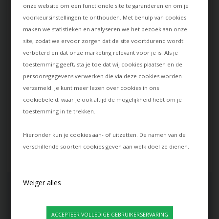
onze website om een functionele site te garanderen en om je
4.8
van 5 op basis van
875+ beoordelingen
voorkeursinstellingen te onthouden. Met behulp van cookies
maken we statistieken en analyseren we het bezoek aan onze
site, zodat we ervoor zorgen dat de site voortdurend wordt
Goede prijs en snelle
PH lamp
levering
verbeterd en dat onze marketing relevant voor je is. Als je
Ik heb een dure PH-lamp
En het beste van alles; de
gekocht en ik ben er erg blij
toestemming geeft, sta je toe dat wij cookies plaatsen en de
kleurtoon op de website was
mee. Alles rond de aankoop
persoonsgegevens verwerken die via deze cookies worden
precies dezelfde als die ik
werkte perfect en ik kan
verzameld. Je kunt meer lezen over cookies in ons
ontving.
Lamper-shop.nl alleen maar
cookiebeleid
, waar je ook altijd de mogelijkheid hebt om je
aanbevelen.
Yvonne
toestemming in te trekken.
Michael
Hieronder kun je cookies aan- of uitzetten. De namen van de
verschillende soorten cookies geven aan welk doel ze dienen.
INSPIRATIE & TIPS