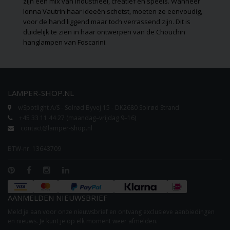
zijn een mix van industrieel, creatief en speels. Wanneer
Ionna Vautrin
haar ideeën schetst, moeten ze eenvoudig,
voor de hand liggend maar toch verrassend zijn. Dit is
duidelijk te zien in haar ontwerpen van de
Chouchin
hanglampen van
Foscarini
.
LAMPER-SHOP.NL
v/Spotlight A/S - Solrød Byvej 15 - DK2680 Solrød Strand
+45 33 11 44 27 (maandag–vrijdag 9–16)
contact@lamper-shop.nl
BTW-nr. 13643709
AANMELDEN NIEUWSBRIEF
Meld je aan voor onze nieuwsbrief en ontvang exclusieve aanbiedingen
en nieuws. Je kunt je op elk moment weer afmelden.