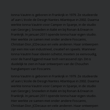
unieke stijlen en
ideeën die laten z
hoe verlichting zo
Ionna Vautrin
is geboren in Frankrijk in 1979. Ze studeerde
functioneel als
af aan L'école de Design Nantes Atlantique in 2002. Daarna
decoratief kan zijn
werkte
Ionna Vautrin
voor Camper in Spanje, in de studio
Misschien vind je 
van George J. Snowden in Italië en bij Ronan & Erwan in
je volgende
Frankrijk. In januari 2011 opende Ionna haar eigen studio.
interieuridee!
Hier werkte ze samen met onder andere
Foscarini
,
Christian Dior, JCDecaux en vele anderen. Haar ontwerpen
zijn een mix van industrieel, creatief en speels. Wanneer
Ionna Vautrin
haar ideeën schetst, moeten ze eenvoudig,
voor de hand liggend maar toch verrassend zijn. Dit is
duidelijk te zien in haar ontwerpen van de
Chouchin
hanglampen van
Foscarini
.
Ionna Vautrin
is geboren in Frankrijk in 1979. Ze studeerde
af aan L'école de Design Nantes Atlantique in 2002. Daarna
werkte
Ionna Vautrin
voor Camper in Spanje, in de studio
van George J. Snowden in Italië en bij Ronan & Erwan in
Frankrijk. In januari 2011 opende Ionna haar eigen studio.
Hier werkte ze samen met onder andere
Foscarini
,
Christian Dior, JCDecaux en vele anderen. Haar ontwerpen