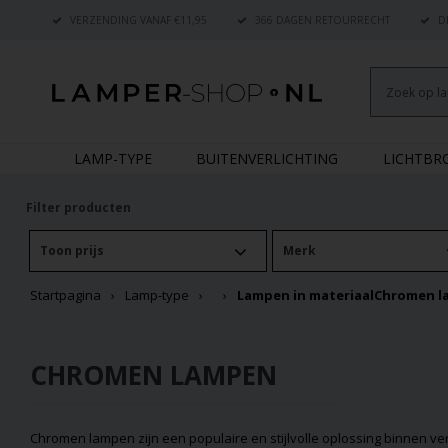
VERZENDING VANAF €11,95
366 DAGEN RETOURRECHT
DE
LAMP-TYPE
BUITENVERLICHTING
LICHTB
Filter producten
Toon prijs
Merk
Startpagina
Lamp-type
Lampen in materiaal
Chromen l
CHROMEN LAMPEN
Chromen lampen zijn een populaire en stijlvolle oplossing binnen ve