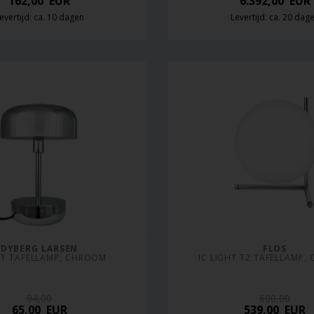
162,00
EUR
6.392,00
EUR
evertijd: ca. 10 dagen
Levertijd: ca. 20 dag
DYBERG LARSEN
FLOS
T TAFELLAMP, CHROOM
IC LIGHT T2 TAFELLAMP
94,00
690,00
65,00
EUR
539,00
EUR