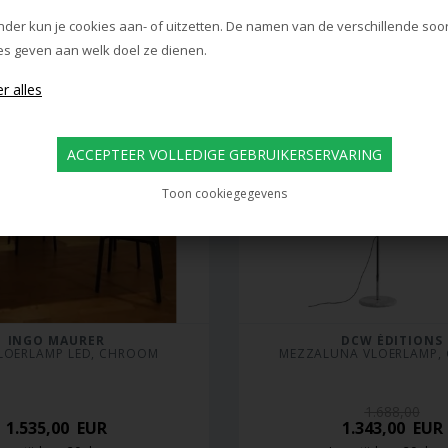
evertijd: ca. 20 dagen
Levertijd: ca. 20 dag
nder kun je cookies aan- of uitzetten. De namen van de verschillende soo
es geven aan welk doel ze dienen.
Toon cookiegegevens
INGO MAURER
DCW ÉDITIONS
VLOERLAMP LED, CHROOM
MEZZALUNA VLOERLAMP,
1.688,00
1.535,00
EUR
1.343,00
EUR