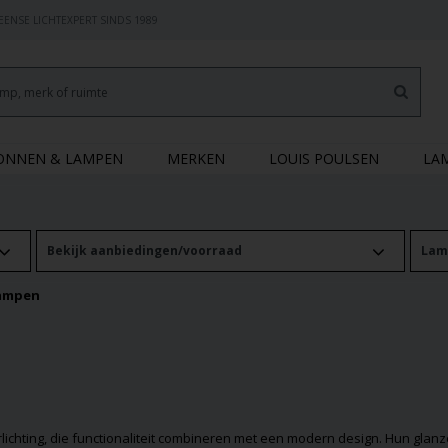
ENSE LICHTEXPERT SINDS 1989
RONNEN & LAMPEN
MERKEN
LOUIS POULSEN
LA
Bekijk aanbiedingen/voorraad
Lam
ampen
rlichting, die functionaliteit combineren met een modern design. Hun glan