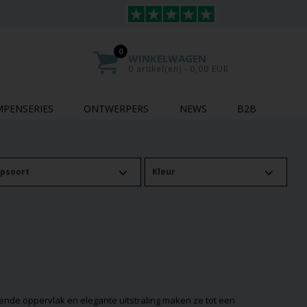
0
WINKELWAGEN
0 artikel(en) - 0,00 EUR
MPENSERIES
ONTWERPERS
NEWS
B2B
psoort
Kleur
zende oppervlak en elegante uitstraling maken ze tot een