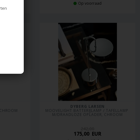
en
Op voorraad
rten
DYBERG LARSEN
 CHROOM
MOOVELIGHT BATTERIJLAMP / TAFELLAMP 
M/DRAADLOZE OPLADER, CHROOM
242,00
175,00
EUR