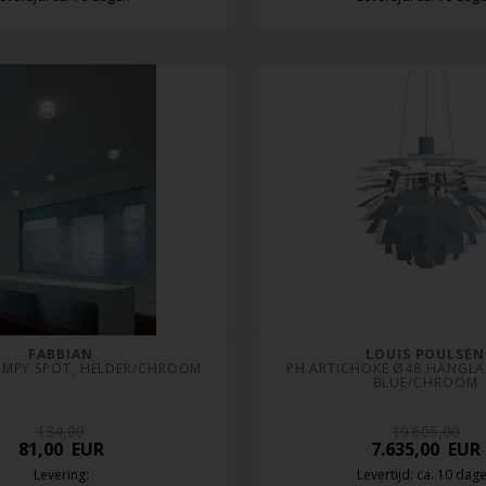
FABBIAN
LOUIS POULSEN
AMPY SPOT, HELDER/CHROOM
PH ARTICHOKE Ø48 HANGLAM
BLUE/CHROOM
134,00
10.605,00
81,00
EUR
7.635,00
EUR
Levering:
Levertijd: ca. 10 dag