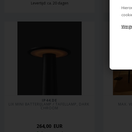
Levertijd: ca. 20 dagen
L
Hiero
cooki
IP44.DE
LIX MINI BATTERIJLAMP / TAFELLAMP, DARK 
MAX. 
CHROOM
264,00
EUR