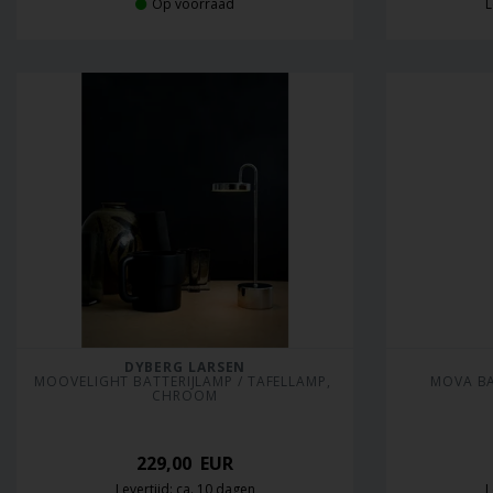
Op voorraad
L
DYBERG LARSEN
MOOVELIGHT BATTERIJLAMP / TAFELLAMP, 
MOVA BA
CHROOM
229,00
EUR
Levertijd: ca. 10 dagen
L