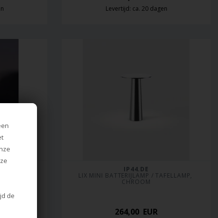
en
Levertijd: ca. 20 dagen
een
et
onze
nze
IP44.DE
AMP, DARK 
LIX MINI BATTERIJLAMP / TAFELLAMP, 
CHROOM
ijd de
264,00
EUR