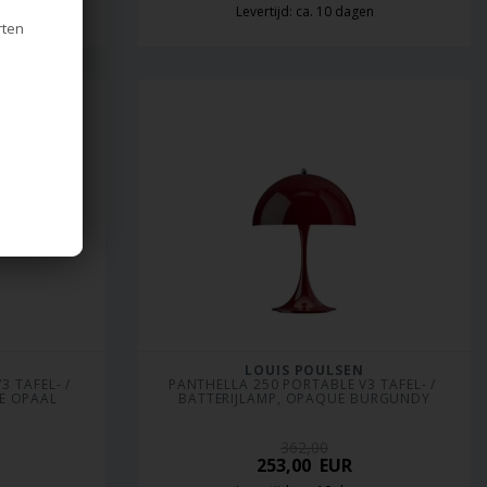
en
Levertijd: ca. 10 dagen
rten
LOUIS POULSEN
 TAFEL- / 
PANTHELLA 250 PORTABLE V3 TAFEL- / 
ZE OPAAL
BATTERIJLAMP, OPAQUE BURGUNDY
362,00
253,00
EUR