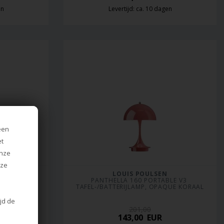
en
Levertijd: ca. 10 dagen
een
et
onze
nze
LOUIS POULSEN
 TAFEL- / 
PANTHELLA 160 PORTABLE V3 
ANJE OPAAL
TAFEL-/BATTERIJLAMP, OPAQUE KORAAL
ijd de
201,00
143,00
EUR