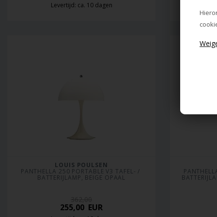
Levertijd: ca. 10 dagen
L
Hiero
cooki
LOUIS POULSEN
PANTHELLA 250 PORTABLE V3 TAFEL- / 
PANTHELLA
BATTERIJLAMP, BEIGE OPAAL
BATTERIJL
362,00
255,00
EUR