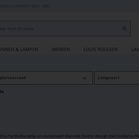
ENSE LICHTEXPERT SINDS 1989
RONNEN & LAMPEN
MERKEN
LOUIS POULSEN
LA
gen/voorraad
Lampsoort
le
che Panthella-lamp en combineert klassiek Deens design met moderne flexib