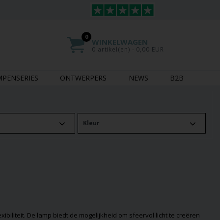
0
WINKELWAGEN
0 artikel(en) - 0,00 EUR
MPENSERIES
ONTWERPERS
NEWS
B2B
Kleur
iliteit. De lamp biedt de mogelijkheid om sfeervol licht te creëren