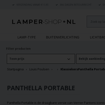
VERZENDING VANAF €11,95
366 DAGEN RETOURRECHT
DE
LAMP-TYPE
BUITENVERLICHTING
LICHTB
Filter producten
Toon prijs
Bekijk aanbiedin
Startpagina
Louis Poulsen
Klassiekers
Panthella Portab
PANTHELLA PORTABLE
Panthella Portable is de draagbare versie van Verner Pantons iconis