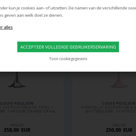
evertijd: ca. 10 dagen
Levertijd: ca. 10 dag
nder kun je cookies aan- of uitzetten. De namen van de verschillende soo
es geven aan welk doel ze dienen.
Toon cookiegegevens
LOUIS POULSEN
LOUIS POULSEN
 250 PORTABLE V3 TAFEL- / 
PANTHELLA 250 PORTABLE V3
AMP, CHROOM/ORANJE OPAAL
BATTERIJLAMP, LICHTRO
496,00
362,00
358,00
EUR
250,00
EUR