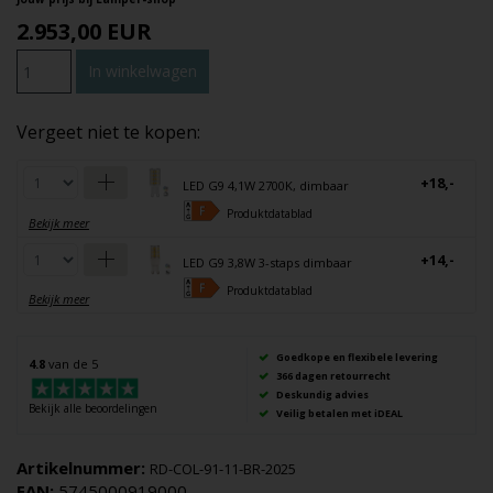
2.953,00
EUR
Vergeet niet te kopen:
+18,-
LED G9 4,1W 2700K, dimbaar
Produktdatablad
Bekijk meer
+14,-
LED G9 3,8W 3-staps dimbaar
Produktdatablad
Bekijk meer
Goedkope en flexibele levering
4.8
van de 5
366 dagen retourrecht
Deskundig advies
Bekijk alle beoordelingen
Veilig betalen met iDEAL
Artikelnummer:
RD-COL-91-11-BR-2025
EAN:
5745000919000