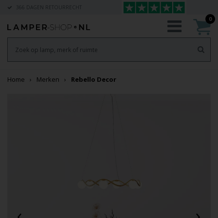
366 DAGEN RETOURRECHT
0
Home
Merken
Rebello Decor
‹
›