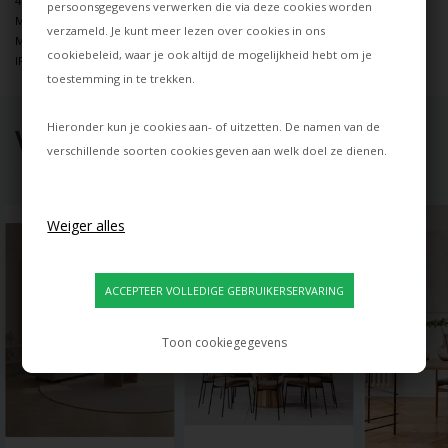
4 m transparante kunststofkabel
persoonsgegevens verwerken die via deze cookies worden
Materiaal: messing, opaalglas
verzameld. Je kunt meer lezen over cookies in ons
Messing plafondkap inbegrepen
cookiebeleid
, waar je ook altijd de mogelijkheid hebt om je
IP-norm: IP20
toestemming in te trekken.
Hieronder kun je cookies aan- of uitzetten. De namen van de
VOOR JOU GESELECTEERD
verschillende soorten cookies geven aan welk doel ze dienen.
Toon cookiegegevens