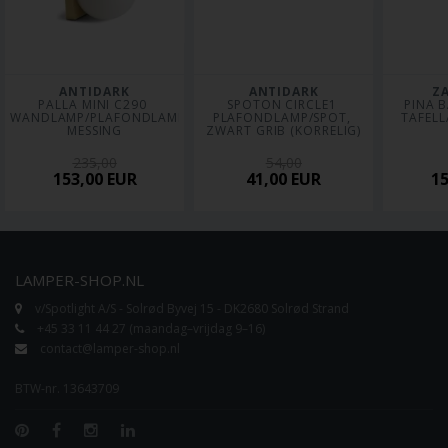
ANTIDARK
ANTIDARK
Z
PALLA MINI C290 
SPOTON CIRCLE1 
PINA B
WANDLAMP/PLAFONDLAMP, 
PLAFONDLAMP/SPOT, 
TAFELL
MESSING
ZWART GRIB (KORRELIG)
235,00
54,00
153,00
EUR
41,00
EUR
1
LAMPER-SHOP.NL
v/Spotlight A/S - Solrød Byvej 15 - DK2680 Solrød Strand
+45 33 11 44 27 (maandag–vrijdag 9–16)
contact@lamper-shop.nl
BTW-nr. 13643709